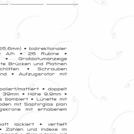
EB
KONTAKT
KATALOG
(25,6mm) • bidirektionaler
00 A/h • 26 Rubine •
%) • Großdatumanzeige
te Brücken und Platinen
chliffen • Schrauben
zend • Aufzugsrotor mit
oliert/mattiert • doppelt
r 39mm • Höhe 9,9mm •
s bombiert • Lünette mit
oden mit Saphirglas plan
ugskrone mit erhabenem
t lackiert • vertieft
 • Zahlen und Indexe im