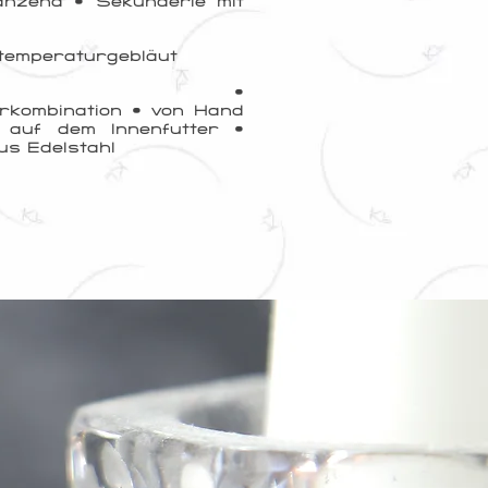
änzend • Sekunderie mit
 temperaturgebläut
•
erkombination • von Hand
 auf dem Innenfutter •
aus Edelstahl