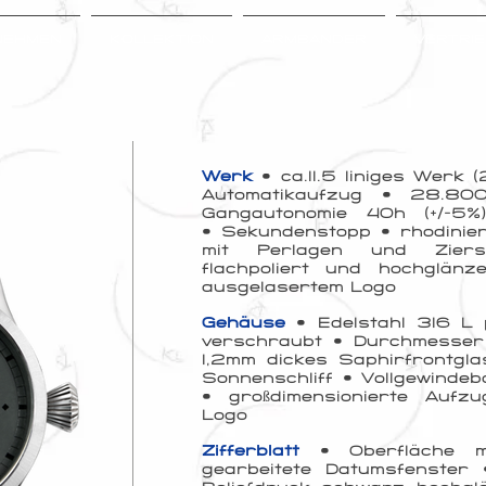
NEHMEN
KOLLEKTION
ARMBÄNDER
VERTRI
Werk
• ca.11.5 liniges Werk 
Automatikaufzug • 28.8
Gangautonomie 40h (+/-5
•
Sekundenstopp • rhodinier
mit Perlagen und Ziers
flachpoliert und hochglän
ausgelasertem Logo
Gehäuse
• Edelstahl 316 L p
verschraubt • Durchmesse
1,2mm dickes Saphirfrontgla
Sonnenschliff • Vollgewindeb
• großdimensionierte Aufz
Logo
Zifferblatt
• Oberfläche mat
gearbeitete Datumsfenster