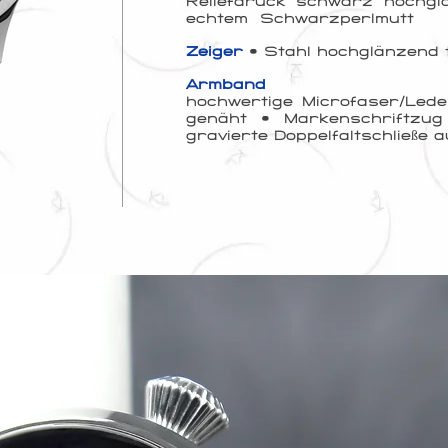
Reliefdruck schwarz hochgl
echtem Schwarzperlmutt
Zeiger
• Stahl hochglänzend
Armband
hochwertige Microfaser/Led
genäht • Markenschriftzug
gravierte Doppelfaltschließe 