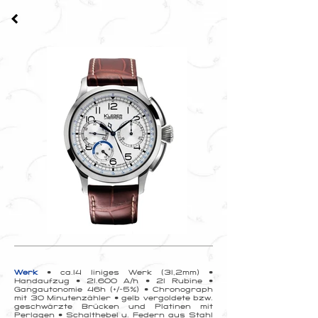
Werk
• ca.14 liniges Werk (31,2mm) •
Handaufzug • 21.600 A/h • 21 Rubine •
Gangautonomie
46h (+/-5%) • Chronograph
mit 30 Minutenzähler • gelb vergoldete bzw.
geschwärzte Brücken und Platinen mit
Perlagen • Schalthebel u. Federn aus Stahl