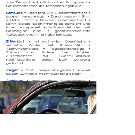
zum Teil mattiert • Schrauben flachpoliert •
Säulenradschraube temperaturgebläut
Gehäuse
• Edelstahl 316 L poliert/mattiert •
doppelt verschraubt • Durchmesser 42mm
• Höhe 11,8mm • Drücker poliert/mattiert •
1,6mm dickes Saphirfrontglas bombiert und
innen entspiegelt • Vollgewindeboden mit
Saphirglas plan • großdimensionierte
Aufzugskrone mit erhabenem Logo
Zifferblatt
• mit mattierter Oberfläche •
vertiefte Zähler mit Kreisschliff •
Tachymeterskala • Tag/Nachtanzeige •
Zahlen und Indexe bei dunklen
Zifferblättern mit Super-LumiNova
nachtleuchtend belegt bzw. schwarz
gedruckt
Zeiger
• Stahl temperaturgebläut bzw.mit
Super-LumiNova nachtleuchtend belegt
Armband
• hochwertiges Alligatorleder •
von Hand genäht • Markenschriftzug auf
dem Innenfutter • gravierte
Doppelfaltschließe aus Edelstahl