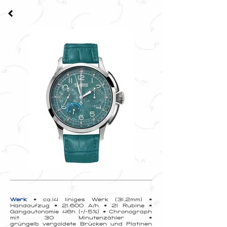
Werk
• ca.14 liniges Werk (31,2mm) •
Handaufzug • 21.600 A/h • 21 Rubine •
Gangautonomie
46h (+/-5%) • Chronograph
mit 30 Minutenzähler •
grüngelb vergoldete Brücken und Platinen