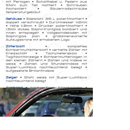
mit Perlagen • Schalthebel u. Federn aus
Stahl zum Teil mattiert • Schrauben
flachpoliert • Säulenradschraube
temperaturgebläut
Gehäuse
• Edelstahl 316 L poliert/mattiert •
doppelt verschraubt • Durchmesser 42mm
• Höhe 11,8mm • Drücker poliert/mattiert •
1,6mm dickes Saphirfrontglas bombiert und
innen entspiegelt • Vollgewindeboden mit
Saphirglas plan • großdimensionierte
Aufzugskrone mit erhabenem Logo
Zifferblatt
• komplettes
Echtperlmuttzifferblatt • vertiefte Zähler mit
Kreisschliff • Tachymeterskala •
Tag/Nachtanzeige • Echtperlmutteinlagen in
den kleinen Zählern • Zahlen und Indexe im
weiss • Zahlen und Stundenindexe mit
Super-LumiNova nachtleuchtend belegt •
aufgesetzte Brillantindexe
Zeiger
• Stahl weiss mit Super-LumiNova
nachtleuchtend belegt
Armband
• hochwertiges Alligatorleder •
von Hand genäht • Markenschriftzug auf
dem Innenfutter • gravierte
Doppelfaltschließe aus Edelstahl