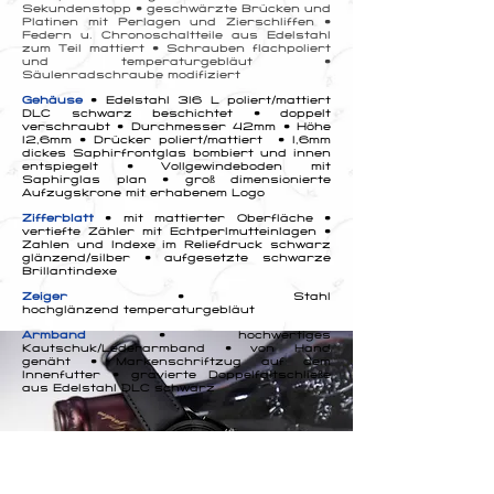
Sekundenstopp • geschwärzte Brücken und
Platinen mit Perlagen und Zierschliffen •
Federn u. Chronoschaltteile aus Edelstahl
zum Teil mattiert • Schrauben flachpoliert
und temperaturgebläut •
Säulenradschraube modifiziert
Gehäuse
• Edelstahl 316 L poliert/mattiert
DLC schwarz beschichtet • doppelt
verschraubt • Durchmesser 42mm • Höhe
12,6mm • Drücker poliert/mattiert • 1,6mm
dickes Saphirfrontglas bombiert und innen
entspiegelt • Vollgewindeboden mit
Saphirglas plan • groß dimensionierte
Aufzugskrone mit erhabenem Logo
Zifferblatt
• mit mattierter Oberfläche •
vertiefte Zähler mit Echtperlmutteinlagen •
Zahlen und Indexe im Reliefdruck schwarz
glänzend/silber • aufgesetzte schwarze
Brillantindexe
Zeiger
• Stahl
hochglänzend temperaturgebläut
Armband
• hochwertiges
Kautschuk/
Lederarmband • von Hand
genäht • Markenschriftzug auf dem
Innenfutter • gravierte Doppelfaltschließe
aus Edelstahl DLC schwarz