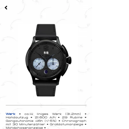
Werk
• ca.14 liniges Werk (31,2mm) •
Handaufzug • 21.600 A/h • 29 Rubine •
Gangautonomie 46h (+/-5%) • Chronograph
mit 30 Minutenzähler • Großdatumanzeige •
Mondphasenanzeige •