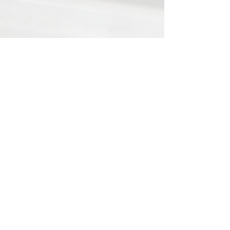
Tags:
Goldene Unruh
+49 3327 567 6966
info@kleber-uhrenatelier.com
Copyright 2023 Website by Kleber
Uhrenatelier
IMPRESSUM
DATENSCHUTZ