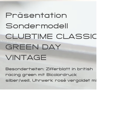
Präsentation
Sondermodell
CLUBTIME CLASSIC
GREEN DAY
VINTAGE
Besonderheiten: Zifferblatt in british
racing green mit Bicolordruck
silber/weiß, Uhrwerk rosé vergoldet mit
quermattierten...